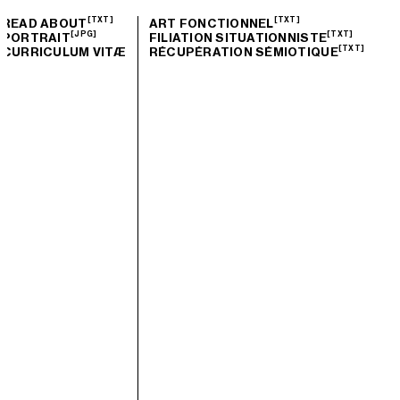
[TXT]
[TXT]
READ ABOUT
ART FONCTIONNEL
[JPG]
[TXT]
PORTRAIT
FILIATION SITUATIONNISTE
[TXT]
CURRICULUM VITÆ
RÉCUPÉRATION SÉMIOTIQUE